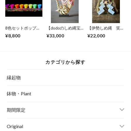
8色セットポップな
【dodoのしめ縄宝
【伊勢しめ縄 笑
カラーテラコッタ
船 for
門】1年間飾る縁起
¥8,800
¥33,000
¥22,000
（ss サイズ）
MOM ”SMILE
物
”】 母の日ギフ
ト しめ縄宝船✖️ド
ライフラワーアレン
ジメント
カテゴリから探す
縁起物
鉢物・Plant
期間限定
Original