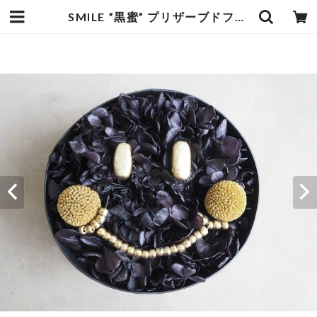
SMILE ”黒蜜” プリザーブドフラワー ボックスアレンジメント | dodotokyo