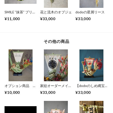
SMILE ”抹茶” プリザ
花と流木のオブジェ
dodoの星屑リース
ーブドフラワー ボ
¥11,000
¥33,000
¥33,000
ックスアレンジメン
ト
その他の商品
オプション商品 し
家紋オーダーメイド
【dodoのしめ縄宝
め縄宝船 『帆の部
しめ縄”家紋船”
船 for
¥10,000
¥33,000
¥33,000
分』手書きオーダー
MOM ”MIZUHIKI
メイド
”】 母の日ギフ
ト しめ縄宝船✖️ド
ライフラワーアレン
ジメント